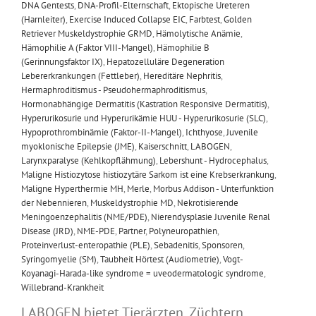
DNA Gentests
,
DNA-Profil-Elternschaft
,
Ektopische Ureteren
(Harnleiter)
,
Exercise Induced Collapse EIC
,
Farbtest
,
Golden
Retriever Muskeldystrophie GRMD
,
Hämolytische Anämie
,
Hämophilie A (Faktor VIII-Mangel)
,
Hämophilie B
(Gerinnungsfaktor IX)
,
Hepatozelluläre Degeneration
Lebererkrankungen (Fettleber)
,
Hereditäre Nephritis
,
Hermaphroditismus - Pseudohermaphroditismus
,
Hormonabhängige Dermatitis (Kastration Responsive Dermatitis)
,
Hyperurikosurie und Hyperurikämie HUU - Hyperurikosurie (SLC)
,
Hypoprothrombinämie (Faktor-II-Mangel)
,
Ichthyose
,
Juvenile
myoklonische Epilepsie (JME)
,
Kaiserschnitt
,
LABOGEN
,
Larynxparalyse (Kehlkopflähmung)
,
Lebershunt - Hydrocephalus
,
Maligne Histiozytose histiozytäre Sarkom ist eine Krebserkrankung
,
Maligne Hyperthermie MH
,
Merle
,
Morbus Addison - Unterfunktion
der Nebennieren
,
Muskeldystrophie MD
,
Nekrotisierende
Meningoenzephalitis (NME/PDE)
,
Nierendysplasie Juvenile Renal
Disease (JRD)
,
NME-PDE
,
Partner
,
Polyneuropathien
,
Proteinverlust-enteropathie (PLE)
,
Sebadenitis
,
Sponsoren
,
Syringomyelie (SM)
,
Taubheit Hörtest (Audiometrie)
,
Vogt-
Koyanagi-Harada-like syndrome = uveodermatologic syndrome
,
Willebrand-Krankheit
LABOGEN bietet Tierärzten, Züchtern