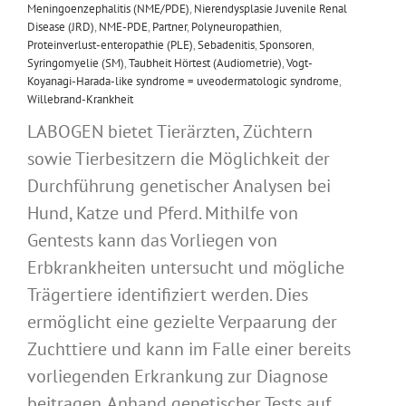
Meningoenzephalitis (NME/PDE)
,
Nierendysplasie Juvenile Renal
Disease (JRD)
,
NME-PDE
,
Partner
,
Polyneuropathien
,
Proteinverlust-enteropathie (PLE)
,
Sebadenitis
,
Sponsoren
,
Syringomyelie (SM)
,
Taubheit Hörtest (Audiometrie)
,
Vogt-
Koyanagi-Harada-like syndrome = uveodermatologic syndrome
,
Willebrand-Krankheit
LABOGEN bietet Tierärzten, Züchtern
sowie Tierbesitzern die Möglichkeit der
Durchführung genetischer Analysen bei
Hund, Katze und Pferd. Mithilfe von
Gentests kann das Vorliegen von
Erbkrankheiten untersucht und mögliche
Trägertiere identifiziert werden. Dies
ermöglicht eine gezielte Verpaarung der
Zuchttiere und kann im Falle einer bereits
vorliegenden Erkrankung zur Diagnose
beitragen. Anhand genetischer Tests auf