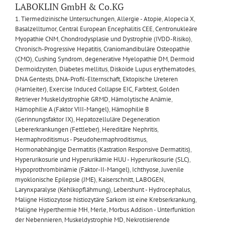
LABOKLIN GmbH & Co.KG
1. Tiermedizinische Untersuchungen
,
Allergie - Atopie
,
Alopecia X
,
Basalzelltumor
,
Central European Encephalitis CEE
,
Centronukleäre
Myopathie CNM
,
Chondrodysplasie und Dystrophie (IVDD-Risiko)
,
Chronisch-Progressive Hepatitis
,
Craniomandibuläre Osteopathie
(CMO)
,
Cushing Syndrom
,
degenerative Myelopathie DM
,
Dermoid
Dermoidzysten
,
Diabetes mellitus
,
Diskoide Lupus erythematodes
,
DNA Gentests
,
DNA-Profil-Elternschaft
,
Ektopische Ureteren
(Harnleiter)
,
Exercise Induced Collapse EIC
,
Farbtest
,
Golden
Retriever Muskeldystrophie GRMD
,
Hämolytische Anämie
,
Hämophilie A (Faktor VIII-Mangel)
,
Hämophilie B
(Gerinnungsfaktor IX)
,
Hepatozelluläre Degeneration
Lebererkrankungen (Fettleber)
,
Hereditäre Nephritis
,
Hermaphroditismus - Pseudohermaphroditismus
,
Hormonabhängige Dermatitis (Kastration Responsive Dermatitis)
,
Hyperurikosurie und Hyperurikämie HUU - Hyperurikosurie (SLC)
,
Hypoprothrombinämie (Faktor-II-Mangel)
,
Ichthyose
,
Juvenile
myoklonische Epilepsie (JME)
,
Kaiserschnitt
,
LABOGEN
,
Larynxparalyse (Kehlkopflähmung)
,
Lebershunt - Hydrocephalus
,
Maligne Histiozytose histiozytäre Sarkom ist eine Krebserkrankung
,
Maligne Hyperthermie MH
,
Merle
,
Morbus Addison - Unterfunktion
der Nebennieren
,
Muskeldystrophie MD
,
Nekrotisierende