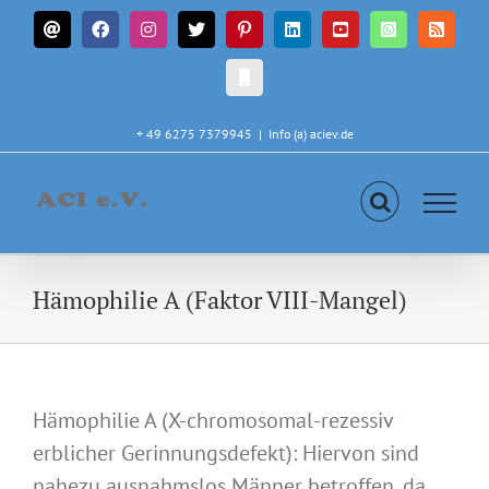
Zum
E-
Facebook
Instagram
X
Pinterest
LinkedIn
YouTube
WhatsApp
Rss
Inhalt
Mail
springen
CALL
IN
+ 49 6275 7379945
|
Info (a) aciev.de
Hämophilie A (Faktor VIII-Mangel)
Hämophilie A (X-chromosomal-rezessiv
erblicher Gerinnungsdefekt): Hiervon sind
nahezu ausnahmslos Männer betroffen, da