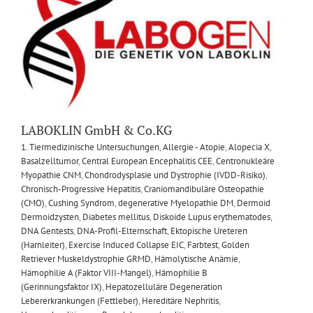
LABOKLIN GmbH & Co.KG
1. Tiermedizinische Untersuchungen
,
Allergie - Atopie
,
Alopecia X
,
Basalzelltumor
,
Central European Encephalitis CEE
,
Centronukleäre
Myopathie CNM
,
Chondrodysplasie und Dystrophie (IVDD-Risiko)
,
Chronisch-Progressive Hepatitis
,
Craniomandibuläre Osteopathie
(CMO)
,
Cushing Syndrom
,
degenerative Myelopathie DM
,
Dermoid
Dermoidzysten
,
Diabetes mellitus
,
Diskoide Lupus erythematodes
,
DNA Gentests
,
DNA-Profil-Elternschaft
,
Ektopische Ureteren
(Harnleiter)
,
Exercise Induced Collapse EIC
,
Farbtest
,
Golden
Retriever Muskeldystrophie GRMD
,
Hämolytische Anämie
,
Hämophilie A (Faktor VIII-Mangel)
,
Hämophilie B
(Gerinnungsfaktor IX)
,
Hepatozelluläre Degeneration
Lebererkrankungen (Fettleber)
,
Hereditäre Nephritis
,