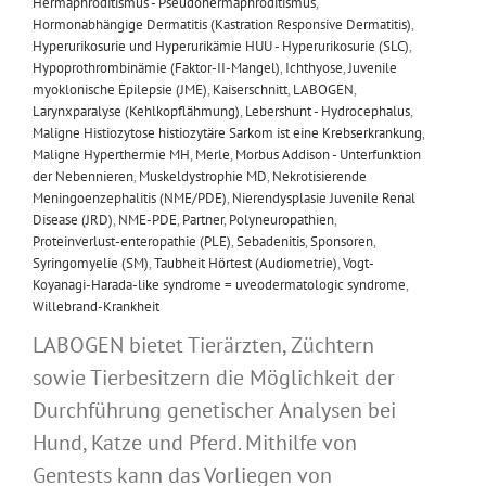
Hermaphroditismus - Pseudohermaphroditismus
,
Hormonabhängige Dermatitis (Kastration Responsive Dermatitis)
,
Hyperurikosurie und Hyperurikämie HUU - Hyperurikosurie (SLC)
,
Hypoprothrombinämie (Faktor-II-Mangel)
,
Ichthyose
,
Juvenile
myoklonische Epilepsie (JME)
,
Kaiserschnitt
,
LABOGEN
,
Larynxparalyse (Kehlkopflähmung)
,
Lebershunt - Hydrocephalus
,
Maligne Histiozytose histiozytäre Sarkom ist eine Krebserkrankung
,
Maligne Hyperthermie MH
,
Merle
,
Morbus Addison - Unterfunktion
der Nebennieren
,
Muskeldystrophie MD
,
Nekrotisierende
Meningoenzephalitis (NME/PDE)
,
Nierendysplasie Juvenile Renal
Disease (JRD)
,
NME-PDE
,
Partner
,
Polyneuropathien
,
Proteinverlust-enteropathie (PLE)
,
Sebadenitis
,
Sponsoren
,
Syringomyelie (SM)
,
Taubheit Hörtest (Audiometrie)
,
Vogt-
Koyanagi-Harada-like syndrome = uveodermatologic syndrome
,
Willebrand-Krankheit
LABOGEN bietet Tierärzten, Züchtern
sowie Tierbesitzern die Möglichkeit der
Durchführung genetischer Analysen bei
Hund, Katze und Pferd. Mithilfe von
Gentests kann das Vorliegen von