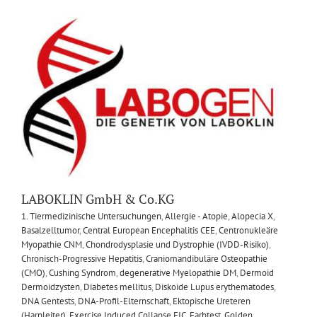
LABOKLIN GmbH & Co.KG
1. Tiermedizinische Untersuchungen
,
Allergie - Atopie
,
Alopecia X
,
Basalzelltumor
,
Central European Encephalitis CEE
,
Centronukleäre
Myopathie CNM
,
Chondrodysplasie und Dystrophie (IVDD-Risiko)
,
Chronisch-Progressive Hepatitis
,
Craniomandibuläre Osteopathie
(CMO)
,
Cushing Syndrom
,
degenerative Myelopathie DM
,
Dermoid
Dermoidzysten
,
Diabetes mellitus
,
Diskoide Lupus erythematodes
,
DNA Gentests
,
DNA-Profil-Elternschaft
,
Ektopische Ureteren
(Harnleiter)
,
Exercise Induced Collapse EIC
,
Farbtest
,
Golden