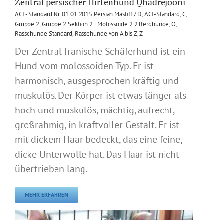
Zentral persischer Hirtenhund Qhadrejooni
ACI - Standard Nr. 01.01.2015 Persian Mastiff / D
,
ACI-Standard
,
C
,
Gruppe 2
,
Gruppe 2 Sektion 2 : Molossoide 2.2 Berghunde
,
Q
,
Rassehunde Standard
,
Rassehunde von A bis Z
,
Z
Der Zentral Iranische Schäferhund ist ein
Hund vom molossoiden Typ. Er ist
harmonisch, ausgesprochen kräftig und
muskulös. Der Körper ist etwas länger als
hoch und muskulös, mächtig, aufrecht,
großrahmig, in kraftvoller Gestalt. Er ist
mit dickem Haar bedeckt, das eine feine,
dicke Unterwolle hat. Das Haar ist nicht
übertrieben lang.
MEHR ERFAHREN