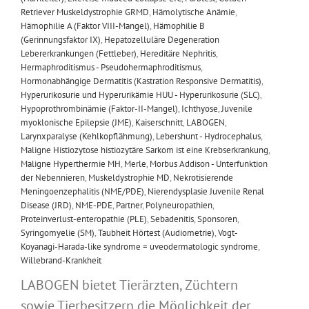
Retriever Muskeldystrophie GRMD
,
Hämolytische Anämie
,
Hämophilie A (Faktor VIII-Mangel)
,
Hämophilie B
(Gerinnungsfaktor IX)
,
Hepatozelluläre Degeneration
Lebererkrankungen (Fettleber)
,
Hereditäre Nephritis
,
Hermaphroditismus - Pseudohermaphroditismus
,
Hormonabhängige Dermatitis (Kastration Responsive Dermatitis)
,
Hyperurikosurie und Hyperurikämie HUU - Hyperurikosurie (SLC)
,
Hypoprothrombinämie (Faktor-II-Mangel)
,
Ichthyose
,
Juvenile
myoklonische Epilepsie (JME)
,
Kaiserschnitt
,
LABOGEN
,
Larynxparalyse (Kehlkopflähmung)
,
Lebershunt - Hydrocephalus
,
Maligne Histiozytose histiozytäre Sarkom ist eine Krebserkrankung
,
Maligne Hyperthermie MH
,
Merle
,
Morbus Addison - Unterfunktion
der Nebennieren
,
Muskeldystrophie MD
,
Nekrotisierende
Meningoenzephalitis (NME/PDE)
,
Nierendysplasie Juvenile Renal
Disease (JRD)
,
NME-PDE
,
Partner
,
Polyneuropathien
,
Proteinverlust-enteropathie (PLE)
,
Sebadenitis
,
Sponsoren
,
Syringomyelie (SM)
,
Taubheit Hörtest (Audiometrie)
,
Vogt-
Koyanagi-Harada-like syndrome = uveodermatologic syndrome
,
Willebrand-Krankheit
LABOGEN bietet Tierärzten, Züchtern
sowie Tierbesitzern die Möglichkeit der